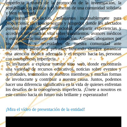
imperfecta a través de la promoción de la investigación, la
sensibilización pública y el fomento de una comunidad solidaria
y bien informada.
En nuestra asociación, trabajamos incansablemente para
proporcionar un espacio seguro y acogedor donde los afectados
puedan encontrar apoyo emocional, compartir experiencias y
acceder a información vital sobre tratamientos, avances médicos
y estrategias de manejo de la condición. Además, abogamos por
los derechos y necesidades de nuestra comunidad ante
instituciones públicas y privadas, buscando siempre garantizar
una atención médica adecuada y el respeto hacia las personas
con osteogénesis imperfecta.
Te invitamos a explorar nuestro sitio web, donde encontrarás
una variedad de recursos educativos, noticias sobre eventos y
actividades, testimonios de nuestros miembros, y muchas formas
de involucrarte y contribuir a nuestra causa. Juntos, podemos
hacer una diferencia significativa en la vida de quienes enfrentan
los desafíos de la osteogénesis imperfecta. ¡Únete a nosotros en
este camino hacia un futuro más brillante y esperanzador!
¡Mira el vídeo de presentación de la entidad!