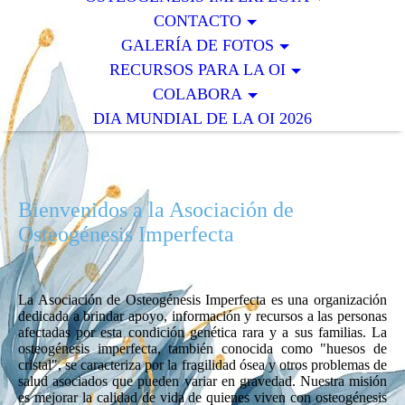
CONTACTO
GALERÍA DE FOTOS
RECURSOS PARA LA OI
COLABORA
DIA MUNDIAL DE LA OI 2026
Bienvenidos a la Asociación de
Osteogénesis Imperfecta
La Asociación de Osteogénesis Imperfecta es una organización
dedicada a brindar apoyo, información y recursos a las personas
afectadas por esta condición genética rara y a sus familias. La
osteogénesis imperfecta, también conocida como "huesos de
cristal", se caracteriza por la fragilidad ósea y otros problemas de
salud asociados que pueden variar en gravedad. Nuestra misión
es mejorar la calidad de vida de quienes viven con osteogénesis